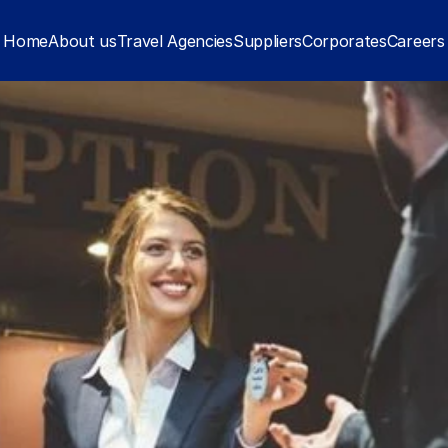
Home
About us
Travel Agencies
Suppliers
Corporates
Careers