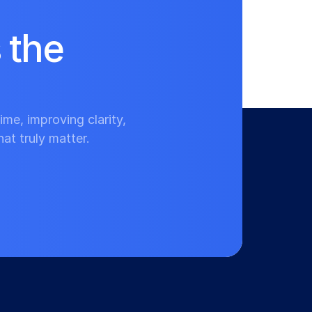
the 
me, improving clarity, 
at truly matter.