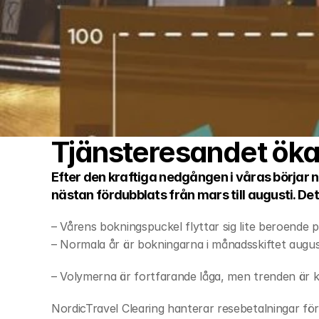
Tjänsteresandet öka
Efter den kraftiga nedgången i våras börjar 
nästan fördubblats från mars till augusti. De
– Vårens bokningspuckel flyttar sig lite beroende 
– Normala år är bokningarna i månadsskiftet august
– Volymerna är fortfarande låga, men trenden är kl
NordicTravel Clearing hanterar resebetalningar för