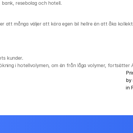
 bank, resebolag och hotell.
r att många väljer att köra egen bil hellre än att åka kollekti
ets kunder.
g ökning i hotellvolymen, om än från låga volymer, fortsätter
Pri
by 
in 