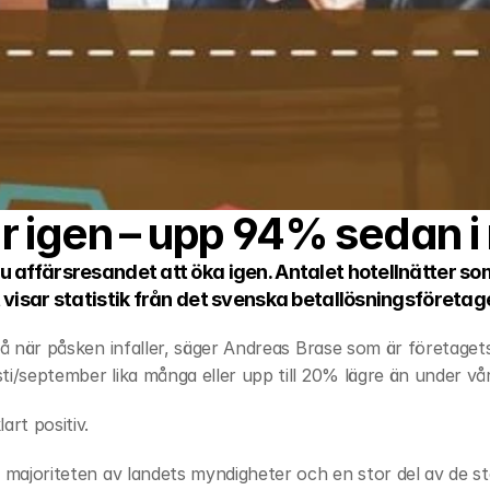
r igen – upp 94% sedan i
nu affärsresandet att öka igen. Antalet hotellnätter s
t visar statistik från det svenska betallösningsföretag
på när påsken infaller, säger Andreas Brase som är företaget
i/september lika många eller upp till 20% lägre än under vår
art positiv.
 majoriteten av landets myndigheter och en stor del av de sto